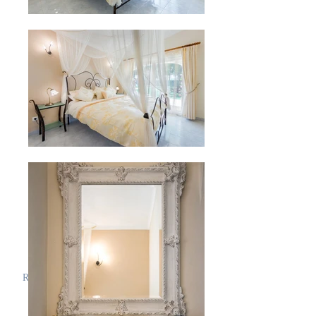
Ventilador de teto, Roupeiros embutidos,
com vista para o jardim
.
Quarto Twin Standard;
Duas camas de solteiro,
ar condicionado,
ventilador de teto, roupeiros embutidos,
com vista para o jardim
.
Quarto Super Twin;
Duas grandes camas de solteiro
(pequenas camas de casal)
Ar condicionado, Ventilador de teto,
Roupeiros embutidos, Banheiro
privativo, com fonte e vista para as
buganvílias.
RESERVE SUA ESTADIA