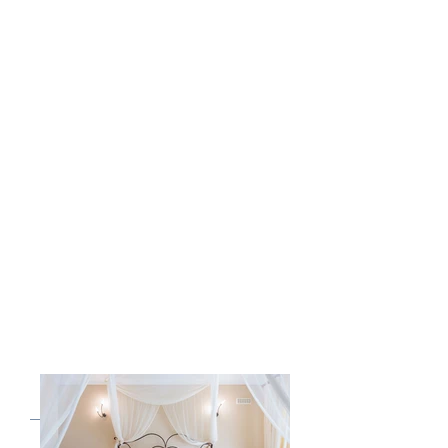
Cama
queen
size,
Ar condicionado,
Ventilador de teto, Roupeiros embutidos,
com vista para o jardim
.
Quarto Twin Standard;
Duas camas de solteiro,
ar condicionado,
ventilador de teto, roupeiros embutidos,
com vista para o jardim
.
Quarto Super Twin;
Duas grandes camas de solteiro
(pequenas camas de casal)
Ar condicionado, Ventilador de teto,
Roupeiros embutidos, Banheiro
privativo, com fonte e vista para as
buganvílias.
OS QUARTOS