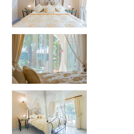
Decorados com bom gosto e com
simpatia
Ar condicionado, ventiladores de teto,
roupeiros embutidos são padrão.
Roupas de cama confortáveis ​​e de
qualidade para ajudar a passar boas
noites de sono após um longo dia de
diversão ao sol.
O layout do quarto é o seguinte;
Suíte master;
Cama de dossel queen size, Ar
condicionado, Ventilador de teto,
Roupeiros embutidos, Banheiro
privativo, terraço privativo com vista
para o jardim e acesso.
Quarto de prata;
Cama
queen
size,
Ar condicionado,