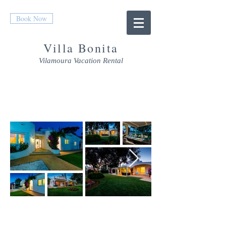
Book Now
Villa Bonita
Vilamoura Vacation Rental
Villa Bonita at twilght
Villa Bonita living