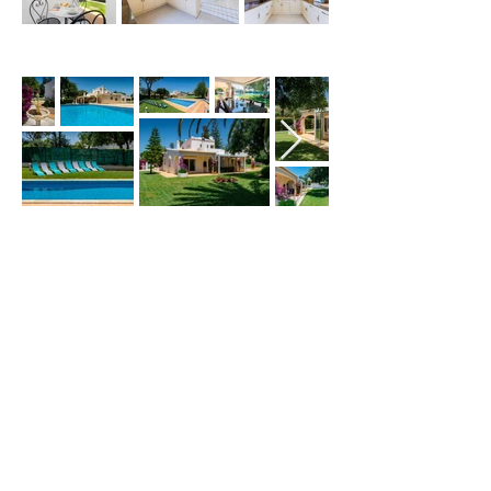
Villa Bonita Garden
Aluguer de vivenda de luxo
no Algarve
.
Impressionante Aluguer de Vivenda, em
Vilamoura, Portugal.
Villa privada situada num amplo jardim
com piscina privada aquecida.