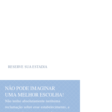
Quatro quartos com três banheiros
O luxo de um hotel, o conforto e a
privacidade do lar.
Adicionamos nossa galeria de fotos como um
vídeo para carregar mais rapidamente e ter
um fluxo visual para a oferta
Espero que gostem e nos vemos em breve!
RESERVE SUA ESTADIA
NÃO PODE IMAGINAR
UMA MELHOR ESCOLHA!
Não tenho absolutamente nenhuma
reclamação sobre esse estabelecimento, a