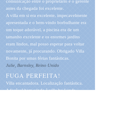
comunicação entre o proprietário e o gerente
antes da chegada foi excelente.
A villa em si era excelente, impecavelmente
apresentada e o bem-vindo borbulhante era
um toque adorável, a piscina era de um
tamanho excelente e os enormes jardins
eram lindos, mal posso esperar para voltar
novamente, já procurando. Obrigado Villa
Bonita por umas férias fantásticas.
Julie, Barnsley, Reino Unido
FUGA PERFEITA!
Villa encantadora. Localização fantástica.
Adorável bem-vindo à villa by Lynda
/ Kerry, Greenock, Reino Unido abril de
2017